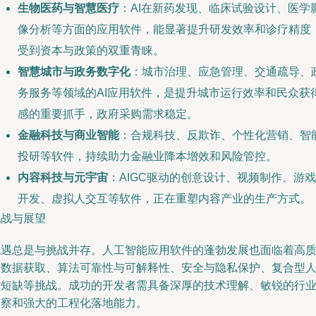
生物医药与智慧医疗
：AI在新药发现、临床试验设计、医学
像分析等方面的应用软件，能显著提升研发效率和诊疗精度
受到资本与政策的双重青睐。
智慧城市与政务数字化
：城市治理、应急管理、交通疏导、
务服务等领域的AI应用软件，是提升城市运行效率和民众获
感的重要抓手，政府采购需求稳定。
金融科技与商业智能
：合规科技、反欺诈、个性化营销、智
投研等软件，持续助力金融业降本增效和风险管控。
内容科技与元宇宙
：AIGC驱动的创意设计、视频制作、游戏
开发、虚拟人交互等软件，正在重塑内容产业的生产方式。
挑战与展望
机遇总是与挑战并存。人工智能应用软件的蓬勃发展也面临着高
量数据获取、算法可靠性与可解释性、安全与隐私保护、复合型
才短缺等挑战。成功的开发者需具备深厚的技术理解、敏锐的行
洞察和强大的工程化落地能力。