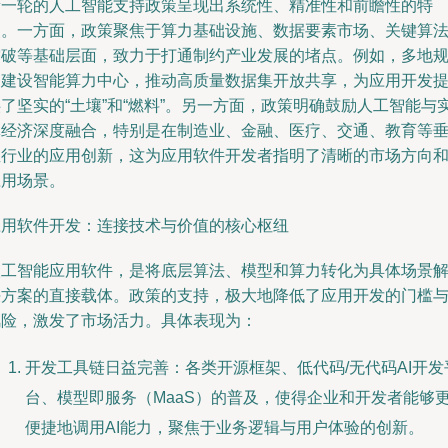
新一轮的人工智能支持政策呈现出系统性、精准性和前瞻性的特
点。一方面，政策聚焦于算力基础设施、数据要素市场、关键算
突破等基础层面，致力于打通制约产业发展的堵点。例如，多地
划建设智能算力中心，推动高质量数据集开放共享，为应用开发
了坚实的“土壤”和“燃料”。另一方面，政策明确鼓励人工智能与
体经济深度融合，特别是在制造业、金融、医疗、交通、教育等
直行业的应用创新，这为应用软件开发者指明了清晰的市场方向
应用场景。
应用软件开发：连接技术与价值的核心枢纽
人工智能应用软件，是将底层算法、模型和算力转化为具体场景
决方案的直接载体。政策的支持，极大地降低了应用开发的门槛
风险，激发了市场活力。具体表现为：
开发工具链日益完善：各类开源框架、低代码/无代码AI开发
台、模型即服务（MaaS）的普及，使得企业和开发者能够
便捷地调用AI能力，聚焦于业务逻辑与用户体验的创新。